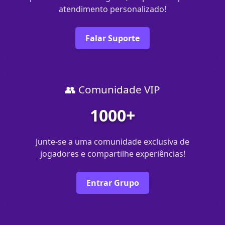
atendimento personalizado!
Falar Suporte
👥 Comunidade VIP
1000+
Junte-se a uma comunidade exclusiva de
jogadores e compartilhe experiências!
Entrar Grupo