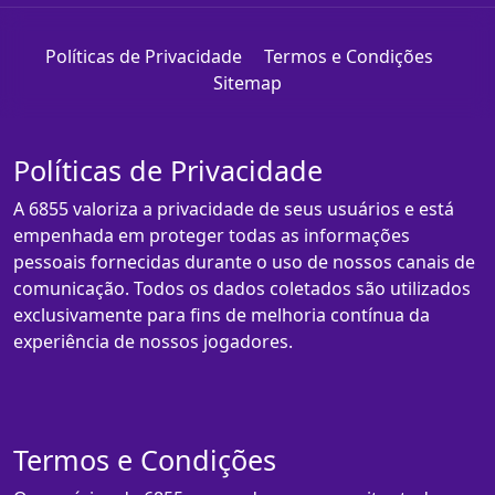
Políticas de Privacidade
Termos e Condições
Sitemap
Políticas de Privacidade
A 6855 valoriza a privacidade de seus usuários e está
empenhada em proteger todas as informações
pessoais fornecidas durante o uso de nossos canais de
comunicação. Todos os dados coletados são utilizados
exclusivamente para fins de melhoria contínua da
experiência de nossos jogadores.
Termos e Condições