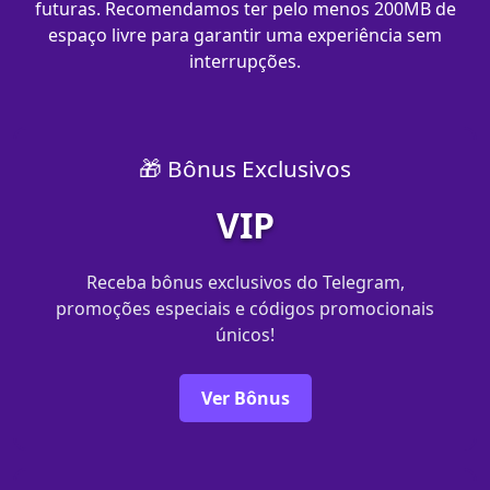
futuras. Recomendamos ter pelo menos 200MB de
espaço livre para garantir uma experiência sem
interrupções.
🎁 Bônus Exclusivos
VIP
Receba bônus exclusivos do Telegram,
promoções especiais e códigos promocionais
únicos!
Ver Bônus