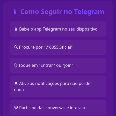
📱 Como Seguir no Telegram
📱 Baixe o app Telegram no seu dispositivo
🔍 Procure por "@6855Oficial"
👆 Toque em "Entrar" ou "Join"
🔔 Ative as notificações para não perder
nada
💬 Participe das conversas e interaja