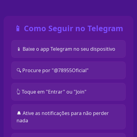
📱 Como Seguir no Telegram
📱 Baixe o app Telegram no seu dispositivo
🔍 Procure por "@78955Oficial"
👆 Toque em "Entrar" ou "Join"
🔔 Ative as notificações para não perder
nada