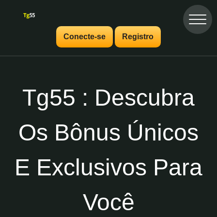
Conecte-se
Registro
Tg55 : Descubra
Os Bônus Únicos
E Exclusivos Para
Você