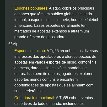
Esportes populares:
A Tg55 cobre os principais
esportes que têm um público global, incluindo
futebol, basquete, tênis, críquete, hóquei e futebol
americano. Esses esportes geralmente têm
mercados de apostas extensos e atraem um
grande número de apostadores.
66Vip
Esportes de nicho:
A Tg55 reconhece os diversos
interesses dos apostadores e oferece opções de
apostas em vários esportes de nicho, como tênis
de mesa, dardos, sinuca, vôlei, handebol e
outros. Isso permite que os jogadores explorem
esportes menos comuns e encontrem
oportunidades de apostas que se alinham com
suas preferências.
Cobertura internacional:
A Tg55 cobre eventos
esportivos de todo o mundo, incluindo as